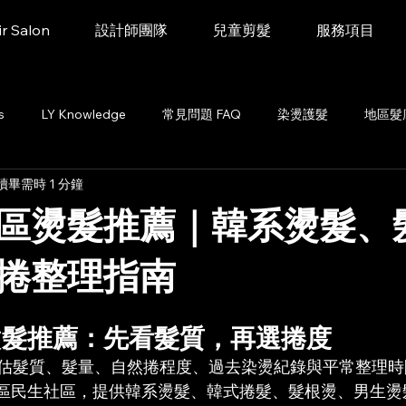
ir Salon
設計師團隊
兒童剪髮
服務項目
s
LY Knowledge
常見問題 FAQ
染燙護髮
地區髮
讀畢需時 1 分鐘
兒童剪髮文章
區燙髮推薦｜韓系燙髮、
捲整理指南
燙髮推薦：先看髮質，再選捲度
髮質、髮量、自然捲程度、過去染燙紀錄與平常整理時間。LY
北松山區民生社區，提供韓系燙髮、韓式捲髮、髮根燙、男生