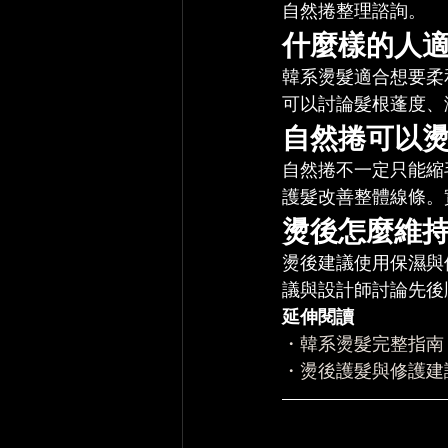
自然捲整理諮詢。
什麼樣的人
韓系燙髮適合想要柔
可以討論髮根蓬度、
自然捲可以
自然捲不一定只能縮
護髮改善整體線條。
燙後怎麼維
燙後建議使用保濕與
議與設計師討論先後
延伸閱讀
・韓系燙髮完整指南
・燙後護髮與修護建