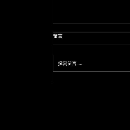
留言
撰寫留言......
松山區韓系燙髮推薦｜適合髮
質、臉型與整理方式完整指南