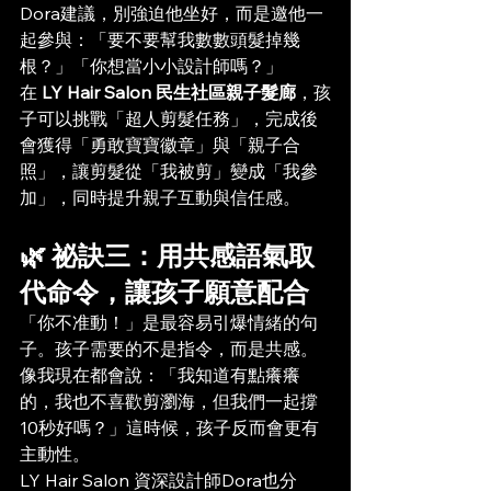
Dora建議，別強迫他坐好，而是邀他一
起參與：「要不要幫我數數頭髮掉幾
根？」「你想當小小設計師嗎？」
在 
LY Hair Salon 民生社區親子髮廊
，孩
子可以挑戰「超人剪髮任務」，完成後
會獲得「勇敢寶寶徽章」與「親子合
照」，讓剪髮從「我被剪」變成「我參
加」，同時提升親子互動與信任感。
🌿 祕訣三：用共感語氣取
代命令，讓孩子願意配合
「你不准動！」是最容易引爆情緒的句
子。孩子需要的不是指令，而是共感。
像我現在都會說：「我知道有點癢癢
的，我也不喜歡剪瀏海，但我們一起撐
10秒好嗎？」這時候，孩子反而會更有
主動性。
LY Hair Salon 資深設計師Dora也分