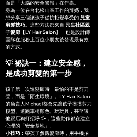
而是「大腦的安全警報」在作祟。
身為一位在台北松山區工作的辣媽，我
想分享三個讓孩子從抗拒變享受的 
兒童
剪髮技巧
。這些方法都來自 
民生社區親
子髮廊【LY Hair Salon】
，也是設計師
團隊在服務上百位小朋友後發現最有效
的方式。
💡 祕訣一：建立安全感，
是成功剪髮的第一步
孩子第一次進髮廊時，最怕的不是剪刀
聲，而是「陌生環境」。LY Hair Salon 
的負責人Michael都會先讓孩子摸摸剪刀
模型、選跑車椅顏色、玩玩具，甚至讓
他跟店狗打招呼 🐶，這些動作都在建立
心理的「安全基地」。
小技巧：
帶孩子參觀髮廊時，用手機拍