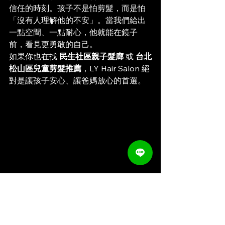
信任的時刻。孩子不是怕剪髮，而是怕
「沒有人理解他的不安」。當我們給出
一點空間、一點耐心，他就能在鏡子
前，看見更勇敢的自己。
如果你也在找 
民生社區親子髮廊
 或 
台北
松山區兒童剪髮推薦
，LY Hair Salon 絕
對是讓孩子安心、讓爸媽放心的首選。
孩子笑著剪頭髮、媽媽安心放鬆──LY Hair 
Salon 民生社區親子友善髮廊，最受台北松山
區家庭推薦的兒童剪髮空間。