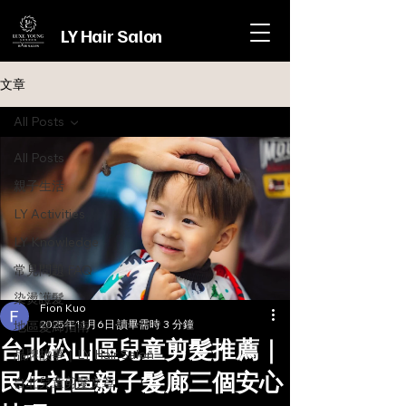
LY Hair Salon
文章
All Posts
All Posts
親子生活
LY Activities
LY Knowledge
常見問題 FAQ
染燙護髮
Fion Kuo
2025年11月6日
讀畢需時 3 分鐘
地區髮廊指南
台北松山區兒童剪髮推薦｜
品牌故事｜LY Hair Salon
民生社區親子髮廊三個安心
台北兒童剪髮文章