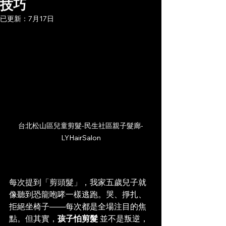
技巧
已更新：
7月17日
台北松山區兒童剪髮-民生社區親子髮廊-
LYHairSalon
每次提到「剪頭髮」，我家五歲兒子就
像聽到恐龍咆哮一樣逃跑。哭、掙扎、
拒絕坐椅子——每次都是全場注目的焦
點。但其實，
孩子怕剪髮
 並不是叛逆，