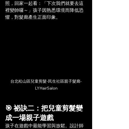
照，回家一起看：「下次我們就要去這
裡變帥囉～」孩子因熟悉環境而降低恐
懼，對髮廊產生正面印象。
台北松山區兒童剪髮-民生社區親子髮廊-
LYHairSalon
🎯 祕訣二：把兒童剪髮變
成一場親子遊戲
孩子在遊戲中最能學習與放鬆。設計師