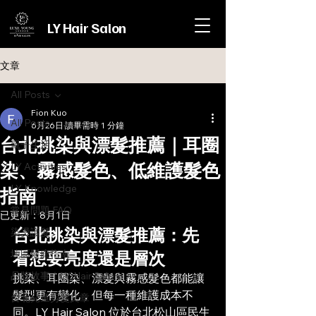
LY Hair Salon
文章
All Posts
Fion Kuo
All Posts
6月26日
讀畢需時 1 分鐘
台北挑染與漂髮推薦｜耳圈
親子生活
染、霧感髮色、低維護髮色
LY Activities
LY Knowledge
指南
常見問題 FAQ
已更新：
8月1日
台北挑染與漂髮推薦：先
染燙護髮
看想要亮度還是層次
地區髮廊指南
品牌故事｜LY Hair Salon
挑染、耳圈染、漂髮與霧感髮色都能讓
髮型更有變化，但每一種維護成本不
台北兒童剪髮文章
同。LY Hair Salon 位於台北松山區民生