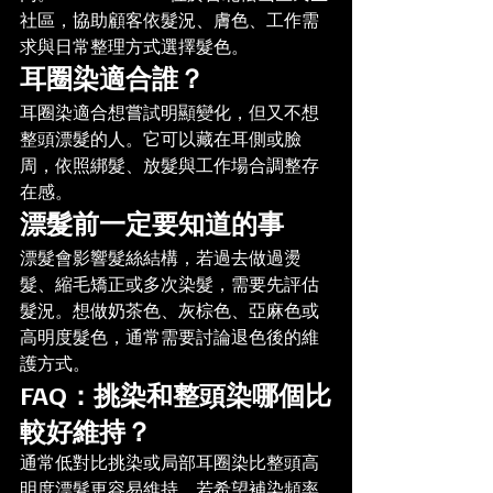
社區，協助顧客依髮況、膚色、工作需
求與日常整理方式選擇髮色。
耳圈染適合誰？
耳圈染適合想嘗試明顯變化，但又不想
整頭漂髮的人。它可以藏在耳側或臉
周，依照綁髮、放髮與工作場合調整存
在感。
漂髮前一定要知道的事
漂髮會影響髮絲結構，若過去做過燙
髮、縮毛矯正或多次染髮，需要先評估
髮況。想做奶茶色、灰棕色、亞麻色或
高明度髮色，通常需要討論退色後的維
護方式。
FAQ：挑染和整頭染哪個比
較好維持？
通常低對比挑染或局部耳圈染比整頭高
明度漂髮更容易維持。若希望補染頻率