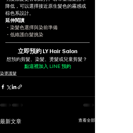
降低，可以選擇接近原生髮色的霧感或
棕色系設計。
延伸閱讀
・染髮色選擇與染前準備
・低維護白髮挑染
立即預約 LY Hair Salon
想預約剪髮、染髮、燙髮或兒童剪髮？
點這裡加入 LINE 預約
染燙護髮
查看全部
最新文章